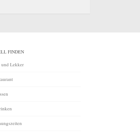
ELL FINDEN
t und Lekker
taurant
ssen
rinken
nungszeiten